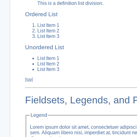
This is a definition list division.
Ordered List
List Item 1
List Item 2
List Item 3
Unordered List
List Item 1
List Item 2
List Item 3
[top]
Fieldsets, Legends, and
Legend
Lorem ipsum dolor sit amet, consectetuer adipisci
sem. Aliquam libero nisi, imperdiet at, tincidunt n