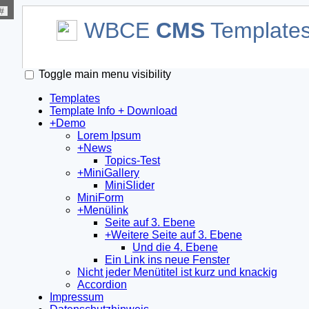
#
WBCE
CMS
Template
Toggle main menu visibility
Templates
Template Info + Download
+
Demo
Lorem Ipsum
+
News
Topics-Test
+
MiniGallery
MiniSlider
MiniForm
+
Menülink
Seite auf 3. Ebene
+
Weitere Seite auf 3. Ebene
Und die 4. Ebene
Ein Link ins neue Fenster
Nicht jeder Menütitel ist kurz und knackig
Accordion
Impressum