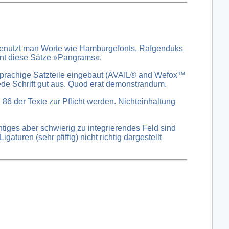
 benutzt man Worte wie Hamburgefonts, Rafgenduks
nnt diese Sätze »Pangrams«.
mdsprachige Satzteile eingebaut (AVAIL® and Wefox™
jede Schrift gut aus. Quod erat demonstrandum.
6 der Texte zur Pflicht werden. Nichteinhaltung
htiges aber schwierig zu integrierendes Feld sind
uren (sehr pfiffig) nicht richtig dargestellt