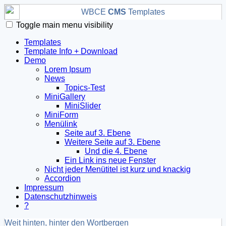
WBCE
CMS
Templates
Toggle main menu visibility
Templates
Template Info + Download
Demo
Lorem Ipsum
News
Topics-Test
MiniGallery
MiniSlider
MiniForm
Menülink
Seite auf 3. Ebene
Weitere Seite auf 3. Ebene
Und die 4. Ebene
Ein Link ins neue Fenster
Nicht jeder Menütitel ist kurz und knackig
Accordion
Impressum
Datenschutzhinweis
?
Weit hinten, hinter den Wortbergen