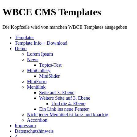
WBCE CMS Templates
Die Kopfzeile wird von manchen WBCE Templates ausgegeben
Templates
Template Info + Download
Demo
Lorem Ipsum
News
Topics-Test
MiniGallery
MiniSlider
MiniForm
Menülink
Seite auf 3. Ebene
Weitere Seite auf 3. Ebene
Und die 4. Ebene
Ein Link ins neue Fenster
Nicht jeder Menütitel ist kurz und knackig
Accordion
Impressum
Datenschutzhinweis
?