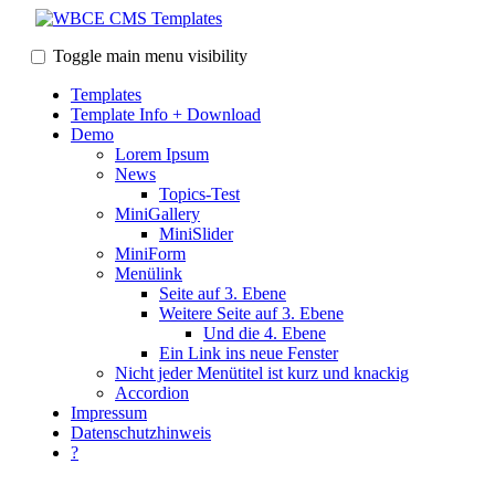
Toggle main menu visibility
Templates
Template Info + Download
Demo
Lorem Ipsum
News
Topics-Test
MiniGallery
MiniSlider
MiniForm
Menülink
Seite auf 3. Ebene
Weitere Seite auf 3. Ebene
Und die 4. Ebene
Ein Link ins neue Fenster
Nicht jeder Menütitel ist kurz und knackig
Accordion
Impressum
Datenschutzhinweis
?