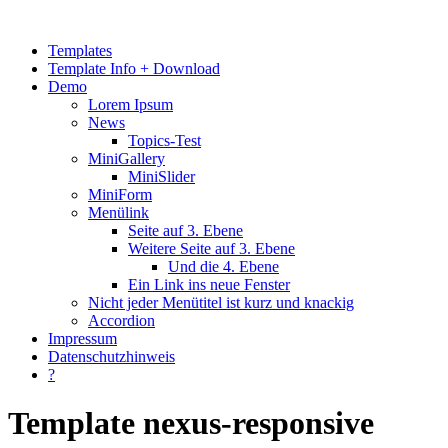
Templates
Template Info + Download
Demo
Lorem Ipsum
News
Topics-Test
MiniGallery
MiniSlider
MiniForm
Menülink
Seite auf 3. Ebene
Weitere Seite auf 3. Ebene
Und die 4. Ebene
Ein Link ins neue Fenster
Nicht jeder Menütitel ist kurz und knackig
Accordion
Impressum
Datenschutzhinweis
?
Template nexus-responsive