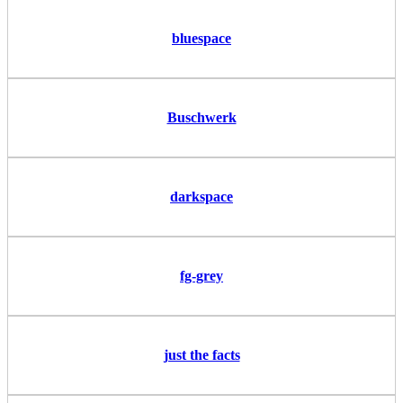
bluespace
Buschwerk
darkspace
fg-grey
just the facts