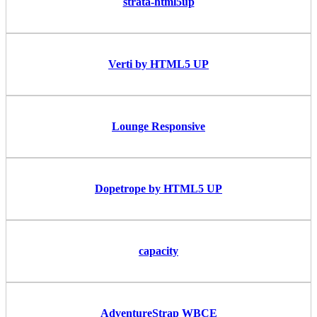
strata-html5up
Verti by HTML5 UP
Lounge Responsive
Dopetrope by HTML5 UP
capacity
AdventureStrap WBCE