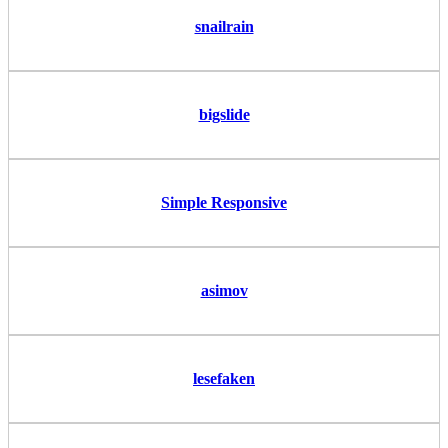
snailrain
bigslide
Simple Responsive
asimov
lesefaken