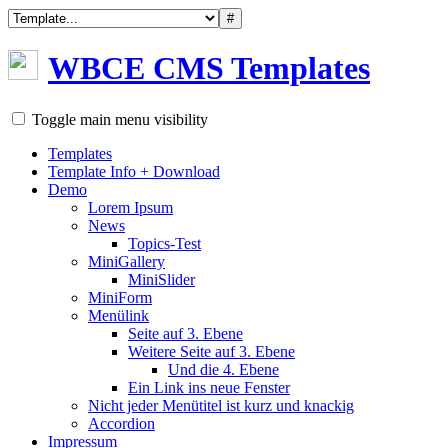
#
WBCE
CMS
Templates
Toggle main menu visibility
Templates
Template Info + Download
Demo
Lorem Ipsum
News
Topics-Test
MiniGallery
MiniSlider
MiniForm
Menülink
Seite auf 3. Ebene
Weitere Seite auf 3. Ebene
Und die 4. Ebene
Ein Link ins neue Fenster
Nicht jeder Menütitel ist kurz und knackig
Accordion
Impressum