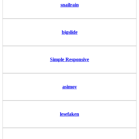
snailrain
bigslide
Simple Responsive
asimov
lesefaken