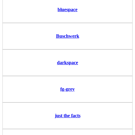
bluespace
Buschwerk
darkspace
fg-grey
just the facts