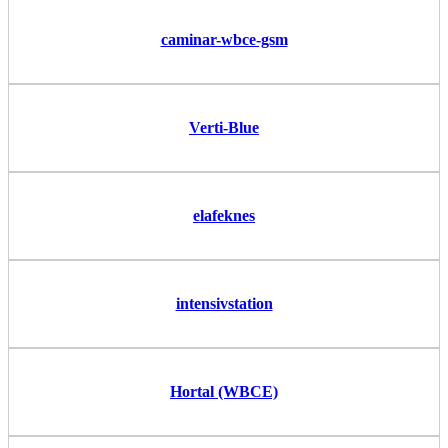
caminar-wbce-gsm
Verti-Blue
elafeknes
intensivstation
Hortal (WBCE)