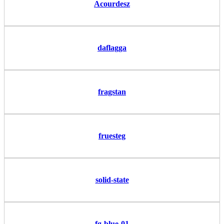
Acourdesz
daflagga
fragstan
fruesteg
solid-state
fg-blue-01