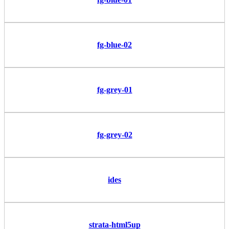
fg-blue-02
fg-grey-01
fg-grey-02
ides
strata-html5up